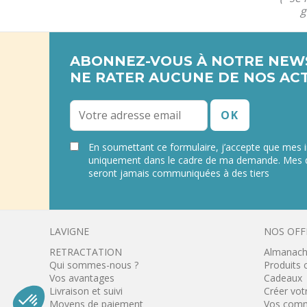
g
ABONNEZ-VOUS À NOTRE NEW
NE RATER AUCUNE DE NOS ACT
En soumettant ce formulaire, j’accepte que mes i
uniquement dans le cadre de ma demande. Mes 
seront jamais communiquées à des tiers
LAVIGNE
NOS OFF
RETRACTATION
Almanach
Qui sommes-nous ?
Produits
Vos avantages
Cadeaux
Axeptio consent
Plateforme de Gestion du Consentement : Personnalisez vo
Livraison et suivi
Créer vot
Moyens de paiement
Vos comm
Notre plateforme vous permet d'adapter et de gérer vos param