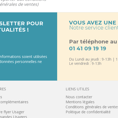
énérales de ventes)
VOUS AVEZ UNE 
SLETTER POUR
Notre service client
UALITÉS !
Par téléphone au
01 41 09 19 19
nformations soient utilisées
Du Lundi au jeudi : 9-13h | 
données personnelles ne
Le vendredi : 9-13h
RES
LIENS UTILES
s
Nous contacter
 complémentaires
Mentions légales
Conditions générales de vente
s Options
re flyer Usager
Politique de confidentialité
andes Usagers
ètres de confidentialité, en garantissant la conformité avec le